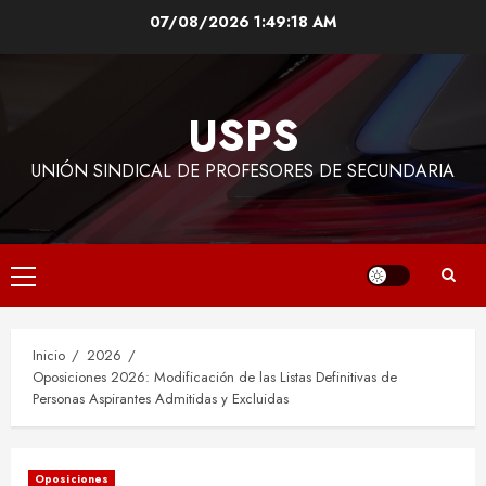
Saltar
07/08/2026
1:49:19 AM
al
contenido
USPS
UNIÓN SINDICAL DE PROFESORES DE SECUNDARIA
Menú
principal
Inicio
2026
Oposiciones 2026: Modificación de las Listas Definitivas de
Personas Aspirantes Admitidas y Excluidas
Oposiciones