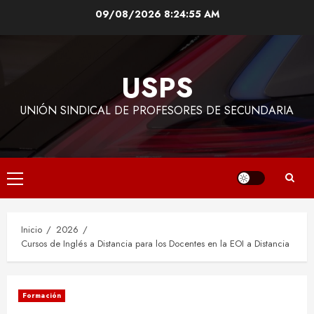
Saltar
09/08/2026
8:24:56 AM
al
contenido
USPS
UNIÓN SINDICAL DE PROFESORES DE SECUNDARIA
Menú
principal
Inicio
2026
Cursos de Inglés a Distancia para los Docentes en la EOI a Distancia
Formación