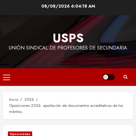
Saltar
08/08/2026
6:04:19 AM
al
contenido
USPS
UNIÓN SINDICAL DE PROFESORES DE SECUNDARIA
Menú
principal
Inicio
2026
Oposiciones 2026: aportación de documentos acreditativos de los
méritos.
Oposiciones