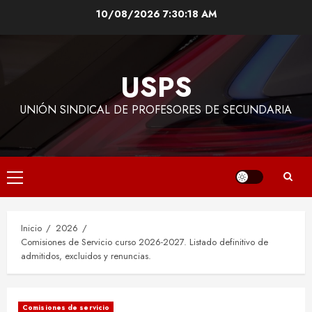
Saltar
10/08/2026
7:30:19 AM
al
contenido
USPS
UNIÓN SINDICAL DE PROFESORES DE SECUNDARIA
Menú
principal
Inicio
2026
Comisiones de Servicio curso 2026-2027. Listado definitivo de
admitidos, excluidos y renuncias.
Comisiones de servicio