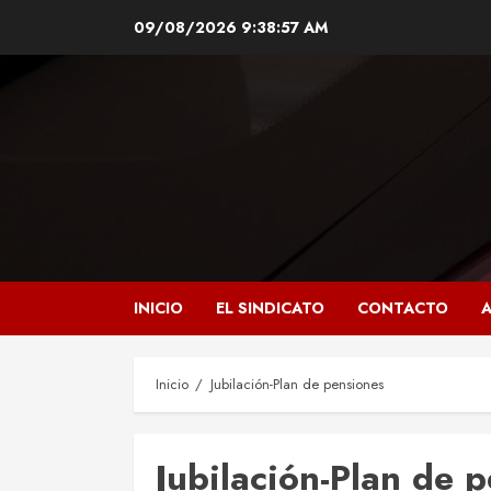
Saltar
09/08/2026
9:38:57 AM
al
contenido
INICIO
EL SINDICATO
CONTACTO
A
Inicio
Jubilación-Plan de pensiones
Jubilación-Plan de 