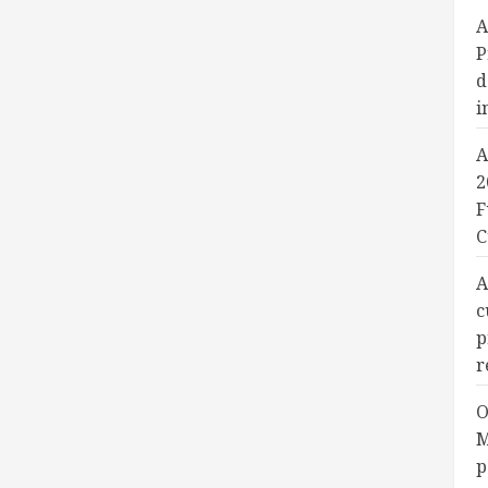
A
P
d
i
A
2
F
C
A
c
p
r
O
M
p