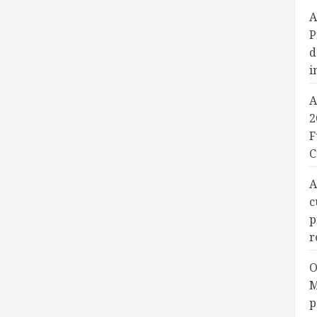
A
P
d
i
A
2
F
C
A
c
p
r
O
M
p