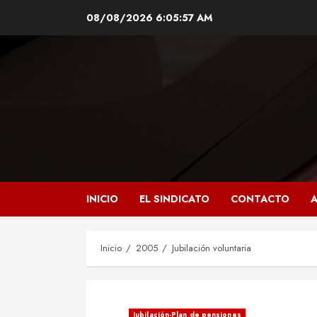
Saltar
08/08/2026
6:05:59 AM
al
contenido
INICIO
EL SINDICATO
CONTACTO
A
Inicio
2005
Jubilación voluntaria
Jubilación-Plan de pensiones