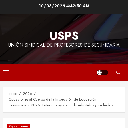
Saltar
10/08/2026
4:42:50 AM
al
contenido
USPS
UNIÓN SINDICAL DE PROFESORES DE SECUNDARIA
Menú
principal
Inicio
2026
Oposiciones al Cuerpo de la Inspección de Educación.
Convocatoria 2026. Listado provisional de admitidos y excluidos.
Oposiciones