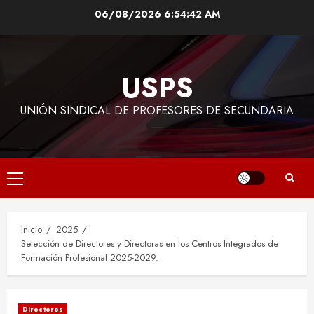
Saltar
06/08/2026
6:54:43 AM
al
contenido
USPS
UNIÓN SINDICAL DE PROFESORES DE SECUNDARIA
Menú
principal
Inicio
2025
Selección de Directores y Directoras en los Centros Integrados de
Formación Profesional 2025-2029.
Directores