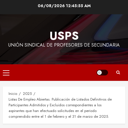
Saltar
06/08/2026
12:45:56 AM
al
contenido
USPS
UNIÓN SINDICAL DE PROFESORES DE SECUNDARIA
Menú
principal
Inicio
2025
Listas De Empleo Abiertas. Publicación de Listados Definitivos de
Participantes Admitidos y Excluidos correspondientes a los
aspirantes que han efectuado solicitudes en el periodo
comprendido entre el 1 de febrero y el 31 de marzo de 2025.