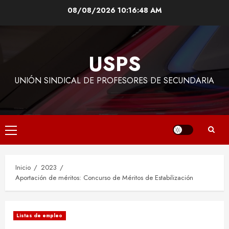
Saltar
08/08/2026
10:16:49 AM
al
contenido
USPS
UNIÓN SINDICAL DE PROFESORES DE SECUNDARIA
Menú
principal
Inicio
2023
Aportación de méritos: Concurso de Méritos de Estabilización
Listas de empleo