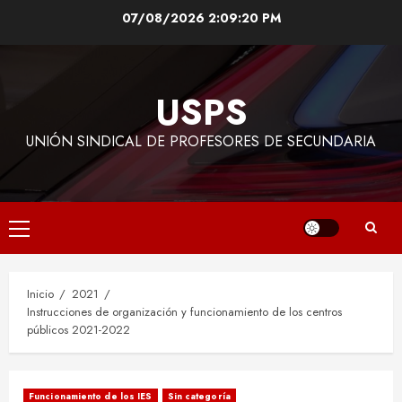
Saltar
07/08/2026
2:09:22 PM
al
contenido
USPS
UNIÓN SINDICAL DE PROFESORES DE SECUNDARIA
Menú
principal
Inicio
2021
Instrucciones de organización y funcionamiento de los centros
públicos 2021-2022
Funcionamiento de los IES
Sin categoría