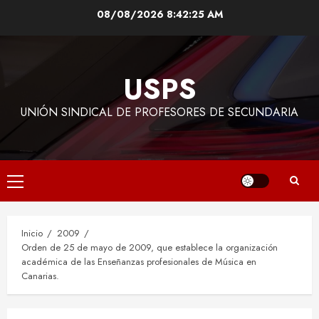
Saltar
08/08/2026
8:42:26 AM
al
contenido
USPS
UNIÓN SINDICAL DE PROFESORES DE SECUNDARIA
Menú
principal
Inicio
2009
Orden de 25 de mayo de 2009, que establece la organización
académica de las Enseñanzas profesionales de Música en
Canarias.