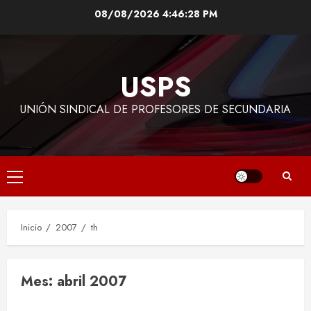
Saltar
08/08/2026
4:46:28 PM
al
contenido
USPS
UNIÓN SINDICAL DE PROFESORES DE SECUNDARIA
Menú
principal
Inicio
2007
th
Mes:
abril 2007