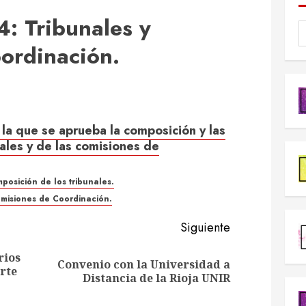
: Tribunales y
ordinación.
la que se aprueba la composición y las
nales y de las comisiones de
posición de los tribunales.
misiones de Coordinación.
Siguiente
rios
Convenio con la Universidad a
Entrada
Siguiente
rte
Distancia de la Rioja UNIR
anterior:
entrada: