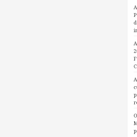
A
P
d
i
A
2
F
C
A
c
p
r
O
M
p