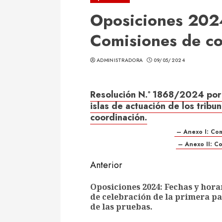
Oposiciones 2024
Comisiones de co
ADMINISTRADORA
09/05/2024
Resolución N.º 1868/2024 por 
islas de actuación de los tribu
coordinación.
– Anexo I: Com
– Anexo II: Co
Sigue
Anterior
leyendo
Oposiciones 2024: Fechas y hora
de celebración de la primera pa
de las pruebas.