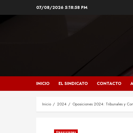
Saltar
07/08/2026
5:18:59 PM
al
contenido
INICIO
EL SINDICATO
CONTACTO
A
Inicio
2024
Oposiciones 2024: Tribunales y Com
Oposiciones