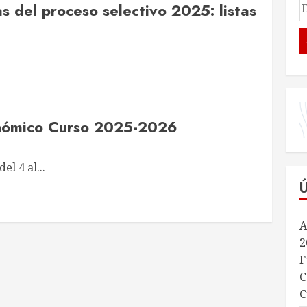
s del proceso selectivo 2025: listas
onómico Curso 2025-2026
el 4 al...
A
2
F
C
C