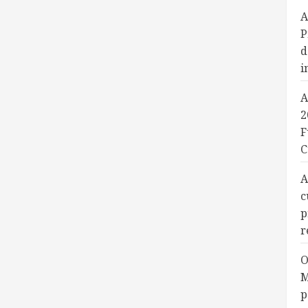
A
P
d
i
A
2
F
C
A
c
p
r
O
M
p