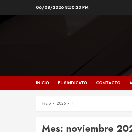
Saltar
06/08/2026
8:50:24 PM
al
contenido
INICIO
EL SINDICATO
CONTACTO
A
Inicio
2025
th
Mes:
noviembre 20