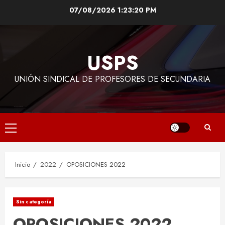
Saltar
07/08/2026
1:23:20 PM
al
contenido
USPS
UNIÓN SINDICAL DE PROFESORES DE SECUNDARIA
Menú
principal
Inicio
2022
OPOSICIONES 2022
Sin categoría
OPOSICIONES 2022