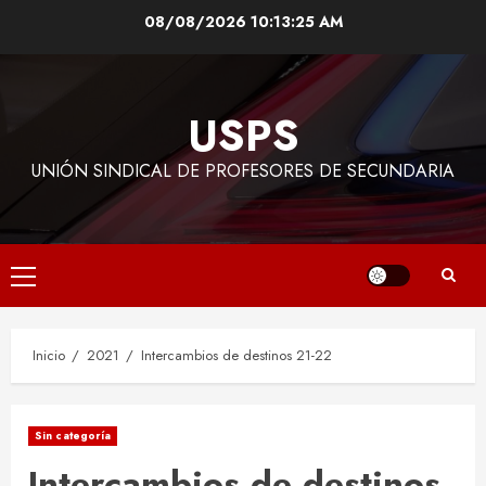
Saltar
08/08/2026
10:13:27 AM
al
contenido
USPS
UNIÓN SINDICAL DE PROFESORES DE SECUNDARIA
Menú
principal
Inicio
2021
Intercambios de destinos 21-22
Sin categoría
Intercambios de destinos