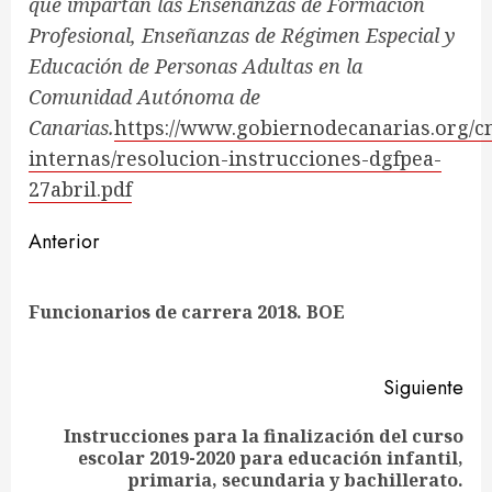
que impartan las Enseñanzas de Formación
Profesional, Enseñanzas de Régimen Especial y
Educación de Personas Adultas en la
Comunidad Autónoma de
Canarias.
https://www.gobiernodecanarias.org/c
internas/resolucion-instrucciones-dgfpea-
27abril.pdf
Sigue
Anterior
leyendo
En
Funcionarios de carrera 2018. BOE
ant
Siguiente
Instrucciones para la finalización del curso
Siguiente
escolar 2019-2020 para educación infantil,
entrada:
primaria, secundaria y bachillerato.