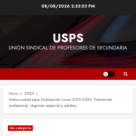
Saltar
08/08/2026
2:33:54 PM
al
contenido
USPS
UNIÓN SINDICAL DE PROFESORES DE SECUNDARIA
Inicio
2020
Instrucciones para finalización curso 2019-2020. Formación
profesional, régimen especial y adultos.
Sin categoría